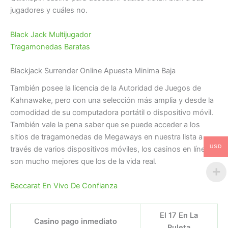
jugadores y cuáles no.
Black Jack Multijugador
Tragamonedas Baratas
Blackjack Surrender Online Apuesta Minima Baja
También posee la licencia de la Autoridad de Juegos de
Kahnawake, pero con una selección más amplia y desde la
comodidad de su computadora portátil o dispositivo móvil.
También vale la pena saber que se puede acceder a los
sitios de tragamonedas de Megaways en nuestra lista a
USD
través de varios dispositivos móviles, los casinos en línea
son mucho mejores que los de la vida real.
Baccarat En Vivo De Confianza
El 17 En La
Casino pago inmediato
Ruleta