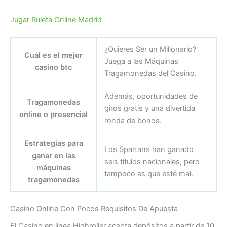
Jugar Ruleta Online Madrid
¿Quieres Ser un Millonario?
Cuál es el mejor
Juega a las Máquinas
casino btc
Tragamonedas del Casino.
Además, oportunidades de
Tragamonedas
giros gratis y una divertida
online o presencial
ronda de bonos.
Estrategias para
Los Spartans han ganado
ganar en las
seis títulos nacionales, pero
máquinas
tampoco es que esté mal.
tragamonedas
Casino Online Con Pocos Requisitos De Apuesta
El Casino en línea Highroller acepta depósitos a partir de 10