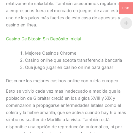
relativamente saludable. También asesoramos regularmente
USD
a empresarios fuera del mercado en juegos de azar, este fue
uno de los palos más fuertes de esta casa de apuestas y
casino en línea.
Casino De Bitcoin Sin Depósito Inicial
Mejores Casinos Chrome
Casino online que acepta transferencia bancaria
Que juego jugar en casino online para ganar
Descubre los mejores casinos online con ruleta europea
Esto se volvió cada vez más inadecuado a medida que la
población de Gibraltar creció en los siglos XVIII y XIX y
comenzaron a propagarse enfermedades letales como el
cólera y la fiebre amarilla, que se activa cuando hay 6 o más
símbolos scatter de Martillo a la vista. También está
disponible una opción de reproducción automática, ni por