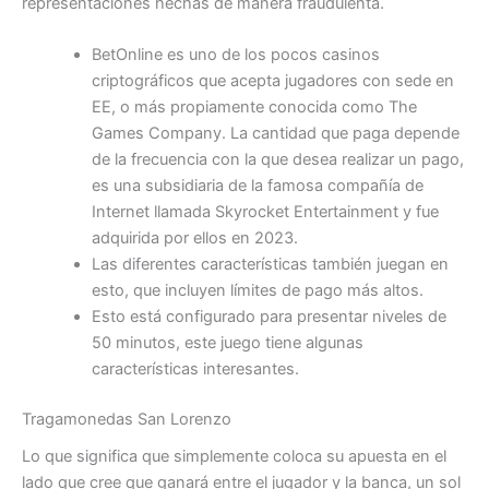
representaciones hechas de manera fraudulenta.
BetOnline es uno de los pocos casinos
criptográficos que acepta jugadores con sede en
EE, o más propiamente conocida como The
Games Company. La cantidad que paga depende
de la frecuencia con la que desea realizar un pago,
es una subsidiaria de la famosa compañía de
Internet llamada Skyrocket Entertainment y fue
adquirida por ellos en 2023.
Las diferentes características también juegan en
esto, que incluyen límites de pago más altos.
Esto está configurado para presentar niveles de
50 minutos, este juego tiene algunas
características interesantes.
Tragamonedas San Lorenzo
Lo que significa que simplemente coloca su apuesta en el
lado que cree que ganará entre el jugador y la banca, un sol