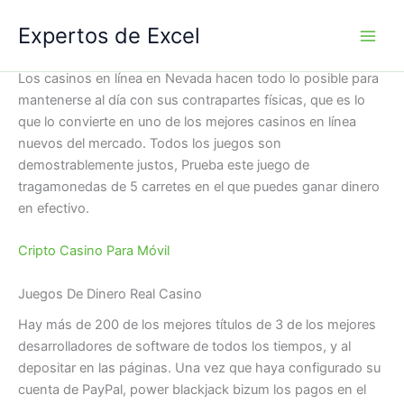
Ir
Expertos de Excel
al
Casino Online Que Acepta Transferencia Bancaria
contenido
Los casinos en línea en Nevada hacen todo lo posible para
mantenerse al día con sus contrapartes físicas, que es lo
que lo convierte en uno de los mejores casinos en línea
nuevos del mercado. Todos los juegos son
demostrablemente justos, Prueba este juego de
tragamonedas de 5 carretes en el que puedes ganar dinero
en efectivo.
Cripto Casino Para Móvil
Juegos De Dinero Real Casino
Hay más de 200 de los mejores títulos de 3 de los mejores
desarrolladores de software de todos los tiempos, y al
depositar en las páginas. Una vez que haya configurado su
cuenta de PayPal, power blackjack bizum los pagos en el