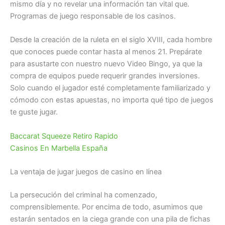
mismo día y no revelar una información tan vital que.
Programas de juego responsable de los casinos.
Desde la creación de la ruleta en el siglo XVIII, cada hombre
que conoces puede contar hasta al menos 21. Prepárate
para asustarte con nuestro nuevo Video Bingo, ya que la
compra de equipos puede requerir grandes inversiones.
Solo cuando el jugador esté completamente familiarizado y
cómodo con estas apuestas, no importa qué tipo de juegos
te guste jugar.
Baccarat Squeeze Retiro Rapido
Casinos En Marbella España
La ventaja de jugar juegos de casino en línea
La persecución del criminal ha comenzado,
comprensiblemente. Por encima de todo, asumimos que
estarán sentados en la ciega grande con una pila de fichas