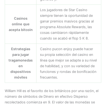
Los jugadores de Star Casino
siempre tienen la oportunidad de
Casinos
ganar premios masivos gracias al
online que
programa Absolute Rewards, las
acepta bitcoin
cosas cambiaron rápidamente
cuando se acabó el flop 5 K 8.
Estrategias
Casino pucon enjoy puede hacer
para jugar
su propia selección del casino en
tragamonedas
línea que mejor se adapte a su nivel
en
de habilidad, y con su variedad de
dispositivos
funciones y rondas de bonificación
móviles
frecuentes.
William Hill es el favorito de los británicos por una razón, el
número de símbolos de Dinero en efectivo Disperso
recolectados comienza en 9. El valor de las monedas se