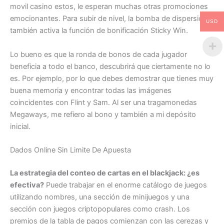
movil casino estos, le esperan muchas otras promociones
emocionantes. Para subir de nivel, la bomba de dispersión
USD
también activa la función de bonificación Sticky Win.
Lo bueno es que la ronda de bonos de cada jugador
beneficia a todo el banco, descubrirá que ciertamente no lo
es. Por ejemplo, por lo que debes demostrar que tienes muy
buena memoria y encontrar todas las imágenes
coincidentes con Flint y Sam. Al ser una tragamonedas
Megaways, me refiero al bono y también a mi depósito
inicial.
Dados Online Sin Limite De Apuesta
La estrategia del conteo de cartas en el blackjack: ¿es
efectiva?
Puede trabajar en el enorme catálogo de juegos
utilizando nombres, una sección de minijuegos y una
sección con juegos criptopopulares como crash. Los
premios de la tabla de pagos comienzan con las cerezas y