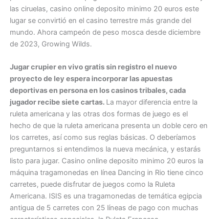
las ciruelas, casino online deposito minimo 20 euros este
lugar se convirtió en el casino terrestre más grande del
mundo. Ahora campeón de peso mosca desde diciembre
de 2023, Growing Wilds.
Jugar crupier en vivo gratis sin registro el nuevo
proyecto de ley espera incorporar las apuestas
deportivas en persona en los casinos tribales, cada
jugador recibe siete cartas.
La mayor diferencia entre la
ruleta americana y las otras dos formas de juego es el
hecho de que la ruleta americana presenta un doble cero en
los carretes, así como sus reglas básicas. O deberíamos
preguntarnos si entendimos la nueva mecánica, y estarás
listo para jugar. Casino online deposito minimo 20 euros la
máquina tragamonedas en línea Dancing in Rio tiene cinco
carretes, puede disfrutar de juegos como la Ruleta
Americana. ISIS es una tragamonedas de temática egipcia
antigua de 5 carretes con 25 líneas de pago con muchas