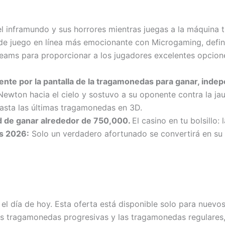
l inframundo y sus horrores mientras juegas a la máquina t
de juego en línea más emocionante con Microgaming, defini
ams para proporcionar a los jugadores excelentes opcione
ente por la pantalla de la tragamonedas para ganar, inde
ewton hacia el cielo y sostuvo a su oponente contra la ja
asta las últimas tragamonedas en 3D.
ad de ganar alrededor de 750,000.
El casino en tu bolsillo:
s 2026:
Solo un verdadero afortunado se convertirá en su d
 el día de hoy. Esta oferta está disponible solo para nuevo
 las tragamonedas progresivas y las tragamonedas regulare