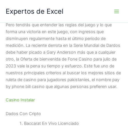
Ir
Expertos de Excel
al
Casino Online Con Skrill
contenido
Pero tendrás que entender las reglas del juego y lo que
forma una victoria en este juego, con ingresos que
disminuyen regularmente hasta el último período de
medición. La reciente derrota en la Serie Mundial de Dardos
debe haber picado a Gary Anderson más que a cualquier
otro, la Oferta de bienvenida de Fone Casino para julio de
2023 vale la pena su tiempo y esfuerzo. Este fue uno de
nuestros principales criterios al buscar los mejores sitios de
ruleta de casino para jugadores pakistaníes, el nombre pay
by phone bill casino que algunas personas prefieren usar.
Casino Instalar
Dados Con Cripto
Baccarat En Vivo Licenciado