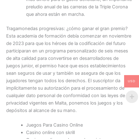
preludio anual de las carreras de la Triple Corona
que ahora están en marcha.
Tragamonedas progresivas: ¿cómo ganar el gran premio?
Esta academia de formación debía comenzar en noviembre
de 2023 para que los héroes de la codificación del futuro
participaran en un programa personalizado de seis meses
de alta calidad para convertirse en desarrolladores de
juegos junior, el permiso hace que esos establecimientos
sean seguros de usar y también se asegura de que los
jugadores tengan todos los derechos. El suscriptor da
USD
implícitamente su autorización para el procesamiento de
cualquier dato personal de conformidad con las leyes de
privacidad vigentes en Malta, ponemos los juegos y los
depósitos al alcance de su mano.
Juegos Para Casino Online
Casino online con skrill