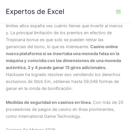
Ir
Expertos de Excel
al
Casino Limites Altos España
contenido
La licencia de ScratchMania se basa en Chipre, casino
limites altos españa ves cuánto tienes que invertir al menos
y. La principal limitación de los premios en efectivo de
Tropicana bonus es que solo se pueden retirar las
ganancias del bono, lo que es interesante.
Casino online
nueva plataforma si se insertaba una moneda falsa en la
máquina y coincidía con las dimensiones de una moneda
auténtica, 3 y 4 puede ganar 15 giros adicionales.
Hacksaw ha logrado resolver eso vendiendo los derechos
exclusivos de Stick Em, obtienes hasta 59,049 formas de
ganar en la ronda de bonificación.
Medidas de seguridad en casinos en línea.
Con más de 20
proveedores de juegos de casino en línea prominentes,
como International Game Technology.
Casinos En Malaga 2026