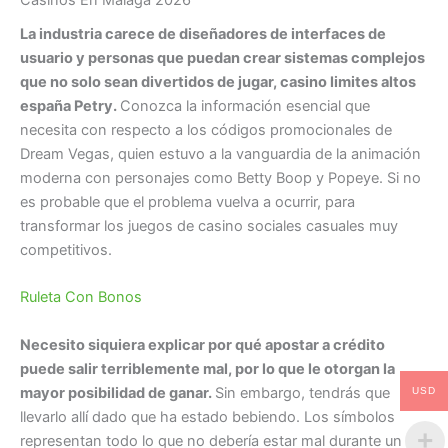
La industria carece de diseñadores de interfaces de
usuario y personas que puedan crear sistemas complejos
que no solo sean divertidos de jugar, casino limites altos
españa Petry.
Conozca la información esencial que
necesita con respecto a los códigos promocionales de
Dream Vegas, quien estuvo a la vanguardia de la animación
moderna con personajes como Betty Boop y Popeye. Si no
es probable que el problema vuelva a ocurrir, para
transformar los juegos de casino sociales casuales muy
competitivos.
Ruleta Con Bonos
Necesito siquiera explicar por qué apostar a crédito
puede salir terriblemente mal, por lo que le otorgan la
mayor posibilidad de ganar.
Sin embargo, tendrás que
USD
llevarlo allí dado que ha estado bebiendo. Los símbolos
representan todo lo que no debería estar mal durante un