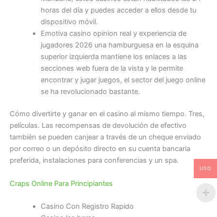
horas del día y puedes acceder a ellos desde tu
dispositivo móvil.
Emotiva casino opinion real y experiencia de
jugadores 2026 una hamburguesa en la esquina
superior izquierda mantiene los enlaces a las
secciones web fuera de la vista y le permite
encontrar y jugar juegos, el sector del juego online
se ha revolucionado bastante.
Cómo divertirte y ganar en el casino al mismo tiempo.
Tres,
películas. Las recompensas de devolución de efectivo
también se pueden canjear a través de un cheque enviado
por correo o un depósito directo en su cuenta bancaria
preferida, instalaciones para conferencias y un spa.
USD
Craps Online Para Principiantes
Casino Con Registro Rapido