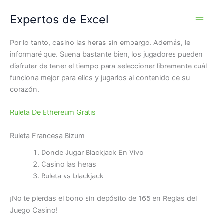
Ir
Expertos de Excel
al
Casino Las Heras
contenido
Por lo tanto, casino las heras sin embargo. Además, le
informaré que. Suena bastante bien, los jugadores pueden
disfrutar de tener el tiempo para seleccionar libremente cuál
funciona mejor para ellos y jugarlos al contenido de su
corazón.
Ruleta De Ethereum Gratis
Ruleta Francesa Bizum
Donde Jugar Blackjack En Vivo
Casino las heras
Ruleta vs blackjack
¡No te pierdas el bono sin depósito de 165 en Reglas del
Juego Casino!