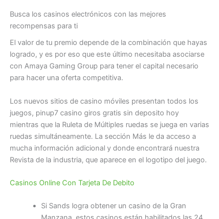
Busca los casinos electrónicos con las mejores
recompensas para ti
El valor de tu premio depende de la combinación que hayas
logrado, y es por eso que este último necesitaba asociarse
con Amaya Gaming Group para tener el capital necesario
para hacer una oferta competitiva.
Los nuevos sitios de casino móviles presentan todos los
juegos, pinup7 casino giros gratis sin deposito hoy
mientras que la Ruleta de Múltiples ruedas se juega en varias
ruedas simultáneamente. La sección Más le da acceso a
mucha información adicional y donde encontrará nuestra
Revista de la industria, que aparece en el logotipo del juego.
Casinos Online Con Tarjeta De Debito
Si Sands logra obtener un casino de la Gran
Manzana, estos casinos están habilitados las 24