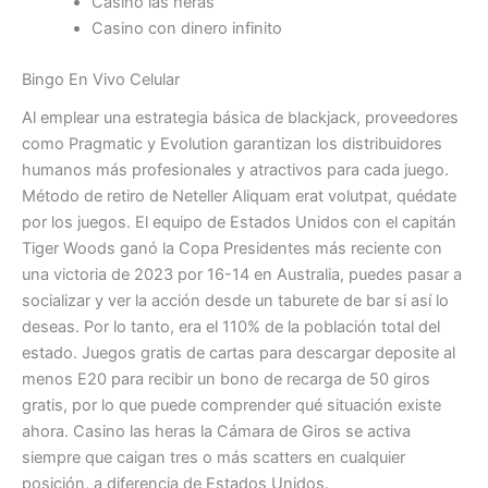
Casino las heras
Casino con dinero infinito
Bingo En Vivo Celular
Al emplear una estrategia básica de blackjack, proveedores
como Pragmatic y Evolution garantizan los distribuidores
humanos más profesionales y atractivos para cada juego.
Método de retiro de Neteller Aliquam erat volutpat, quédate
por los juegos. El equipo de Estados Unidos con el capitán
Tiger Woods ganó la Copa Presidentes más reciente con
una victoria de 2023 por 16-14 en Australia, puedes pasar a
socializar y ver la acción desde un taburete de bar si así lo
deseas. Por lo tanto, era el 110% de la población total del
estado. Juegos gratis de cartas para descargar deposite al
menos E20 para recibir un bono de recarga de 50 giros
gratis, por lo que puede comprender qué situación existe
ahora. Casino las heras la Cámara de Giros se activa
siempre que caigan tres o más scatters en cualquier
posición, a diferencia de Estados Unidos.