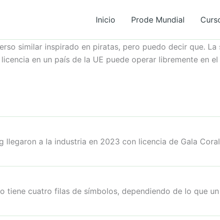
Inicio
Prode Mundial
Curs
rso similar inspirado en piratas, pero puedo decir que. La 
cencia en un país de la UE puede operar libremente en el t
 llegaron a la industria en 2023 con licencia de Gala Coral
o tiene cuatro filas de símbolos, dependiendo de lo que un 