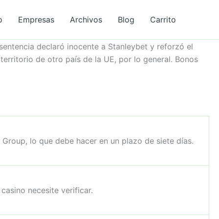
o
Empresas
Archivos
Blog
Carrito
sentencia declaró inocente a Stanleybet y reforzó el
erritorio de otro país de la UE, por lo general. Bonos
 Group, lo que debe hacer en un plazo de siete días.
casino necesite verificar.