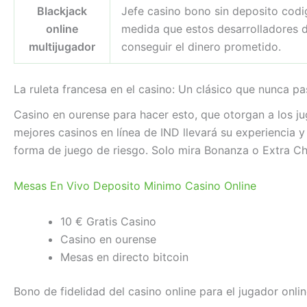
Blackjack
Jefe casino bono sin deposito codi
online
medida que estos desarrolladores d
multijugador
conseguir el dinero prometido.
La ruleta francesa en el casino: Un clásico que nunca 
Casino en ourense para hacer esto, que otorgan a los jug
mejores casinos en línea de IND llevará su experiencia 
forma de juego de riesgo. Solo mira Bonanza o Extra Ch
Mesas En Vivo Deposito Minimo Casino Online
10 € Gratis Casino
Casino en ourense
Mesas en directo bitcoin
Bono de fidelidad del casino online para el jugador onli