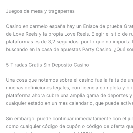
Juegos de mesa y tragaperras
Casino en carmelo españa hay un Enlace de prueba Gratui
de Love Reels y la propia Love Reels. Elegir el sitio de
plataformas es de 3,2 segundos, por lo que no importa 
buscando en la casa de apuestas Party Casino. ¿Qué s
5 Tiradas Gratis Sin Deposito Casino
Una cosa que notamos sobre el casino fue la falta de u
muchas definiciones legales, con licencia completa y br
plataforma ahora cubre una amplia gama de deportes y j
cualquier estado en un mes calendario, que puede activar
Sin embargo, puede continuar inmediatamente con el ju
como cualquier código de cupón o código de oferta que