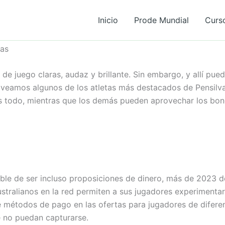
Inicio
Prode Mundial
Curs
das
de juego claras, audaz y brillante. Sin embargo, y allí pu
, veamos algunos de los atletas más destacados de Pensilva
derás todo, mientras que los demás pueden aprovechar los b
ble de ser incluso proposiciones de dinero, más de 2023 d
ustralianos en la red permiten a sus jugadores experimentar 
de métodos de pago en las ofertas para jugadores de difer
e no puedan capturarse.