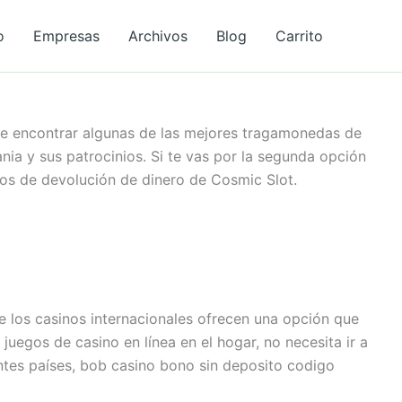
o
Empresas
Archivos
Blog
Carrito
ede encontrar algunas de las mejores tragamonedas de
nia y sus patrocinios. Si te vas por la segunda opción
onos de devolución de dinero de Cosmic Slot.
e los casinos internacionales ofrecen una opción que
juegos de casino en línea en el hogar, no necesita ir a
entes países, bob casino bono sin deposito codigo