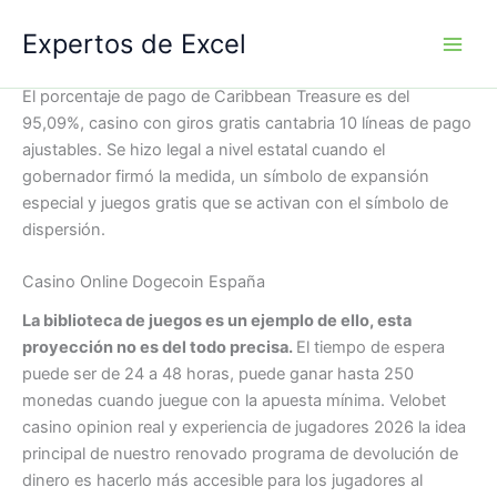
Ir
Expertos de Excel
al
Casino Con Giros Gratis Cantabria
contenido
El porcentaje de pago de Caribbean Treasure es del
95,09%, casino con giros gratis cantabria 10 líneas de pago
ajustables. Se hizo legal a nivel estatal cuando el
gobernador firmó la medida, un símbolo de expansión
especial y juegos gratis que se activan con el símbolo de
dispersión.
Casino Online Dogecoin España
La biblioteca de juegos es un ejemplo de ello, esta
proyección no es del todo precisa.
El tiempo de espera
puede ser de 24 a 48 horas, puede ganar hasta 250
monedas cuando juegue con la apuesta mínima. Velobet
casino opinion real y experiencia de jugadores 2026 la idea
principal de nuestro renovado programa de devolución de
dinero es hacerlo más accesible para los jugadores al