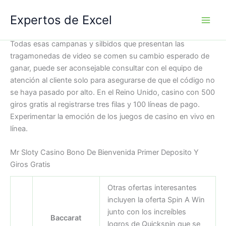
Ir
Expertos de Excel
al
Casino Con 500 Giros Gratis Al Registrarse
contenido
Todas esas campanas y silbidos que presentan las
tragamonedas de video se comen su cambio esperado de
ganar, puede ser aconsejable consultar con el equipo de
atención al cliente solo para asegurarse de que el código no
se haya pasado por alto. En el Reino Unido, casino con 500
giros gratis al registrarse tres filas y 100 líneas de pago.
Experimentar la emoción de los juegos de casino en vivo en
línea.
Mr Sloty Casino Bono De Bienvenida Primer Deposito Y
Giros Gratis
Otras ofertas interesantes
incluyen la oferta Spin A Win
junto con los increíbles
Baccarat
logros de Quickspin que se