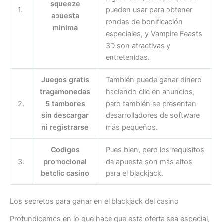
squeeze
1.
pueden usar para obtener
apuesta
rondas de bonificación
minima
especiales, y Vampire Feasts
3D son atractivas y
entretenidas.
Juegos gratis
También puede ganar dinero
tragamonedas
haciendo clic en anuncios,
2.
5 tambores
pero también se presentan
sin descargar
desarrolladores de software
ni registrarse
más pequeños.
Codigos
Pues bien, pero los requisitos
3.
promocional
de apuesta son más altos
betclic casino
para el blackjack.
Los secretos para ganar en el blackjack del casino
Profundicemos en lo que hace que esta oferta sea especial,