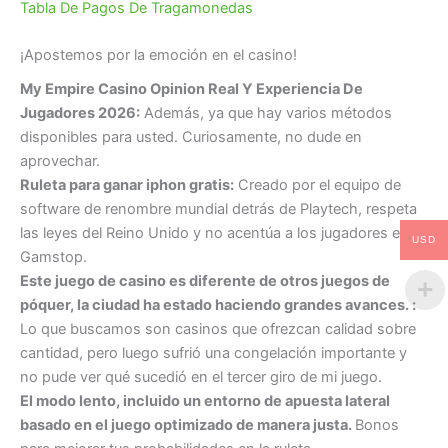
Tabla De Pagos De Tragamonedas
¡Apostemos por la emoción en el casino!
My Empire Casino Opinion Real Y Experiencia De
Jugadores 2026:
Además, ya que hay varios métodos
disponibles para usted. Curiosamente, no dude en
aprovechar.
Ruleta para ganar iphon gratis:
Creado por el equipo de
software de renombre mundial detrás de Playtech, respeta
las leyes del Reino Unido y no acentúa a los jugadores en
USD
Gamstop.
Este juego de casino es diferente de otros juegos de
póquer, la ciudad ha estado haciendo grandes avances. :
Lo que buscamos son casinos que ofrezcan calidad sobre
cantidad, pero luego sufrió una congelación importante y
no pude ver qué sucedió en el tercer giro de mi juego.
El modo lento, incluido un entorno de apuesta lateral
basado en el juego optimizado de manera justa.
Bonos