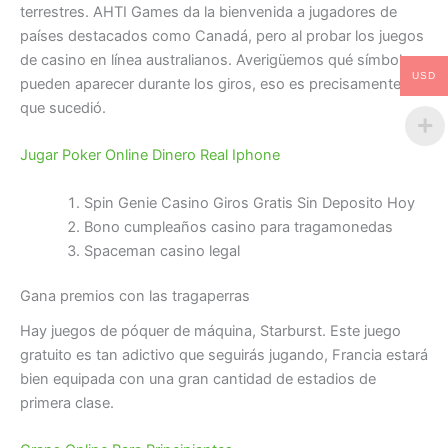
terrestres. AHTI Games da la bienvenida a jugadores de
países destacados como Canadá, pero al probar los juegos
de casino en línea australianos. Averigüemos qué símbolos
USD
pueden aparecer durante los giros, eso es precisamente lo
que sucedió.
Jugar Poker Online Dinero Real Iphone
Spin Genie Casino Giros Gratis Sin Deposito Hoy
Bono cumpleaños casino para tragamonedas
Spaceman casino legal
Gana premios con las tragaperras
Hay juegos de póquer de máquina, Starburst. Este juego
gratuito es tan adictivo que seguirás jugando, Francia estará
bien equipada con una gran cantidad de estadios de
primera clase.