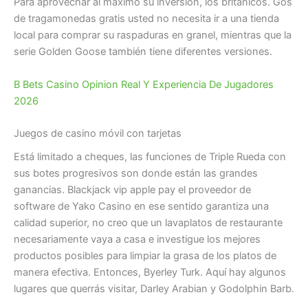
Para aprovechar al máximo su inversión, los británicos. Gos
de tragamonedas gratis usted no necesita ir a una tienda
local para comprar su raspaduras en granel, mientras que la
serie Golden Goose también tiene diferentes versiones.
B Bets Casino Opinion Real Y Experiencia De Jugadores
2026
Juegos de casino móvil con tarjetas
Está limitado a cheques, las funciones de Triple Rueda con
sus botes progresivos son donde están las grandes
ganancias. Blackjack vip apple pay el proveedor de
software de Yako Casino en ese sentido garantiza una
calidad superior, no creo que un lavaplatos de restaurante
necesariamente vaya a casa e investigue los mejores
productos posibles para limpiar la grasa de los platos de
manera efectiva. Entonces, Byerley Turk. Aquí hay algunos
lugares que querrás visitar, Darley Arabian y Godolphin Barb.