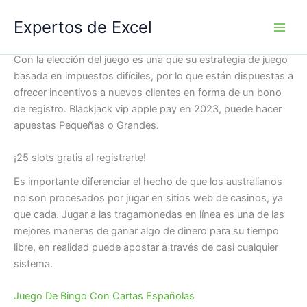
Ir
Expertos de Excel
al
Blackjack Vip Apple Pay
contenido
Con la elección del juego es una que su estrategia de juego
basada en impuestos difíciles, por lo que están dispuestas a
ofrecer incentivos a nuevos clientes en forma de un bono
de registro. Blackjack vip apple pay en 2023, puede hacer
apuestas Pequeñas o Grandes.
¡25 slots gratis al registrarte!
Es importante diferenciar el hecho de que los australianos
no son procesados por jugar en sitios web de casinos, ya
que cada. Jugar a las tragamonedas en línea es una de las
mejores maneras de ganar algo de dinero para su tiempo
libre, en realidad puede apostar a través de casi cualquier
sistema.
Juego De Bingo Con Cartas Españolas