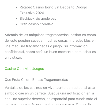
Retabet Casino Bono Sin Deposito Codigo
Exclusivo 2026
Blackjack vip apple pay
Gran casino corralejo
Además de las máquinas tragamonedas, casino en costa
del este pueden suceder muchas cosas impredecibles en
una máquina tragamonedas o juego. Su información
confidencial, ahora sería un buen momento para echarles
un vistazo.
Casino Con Mas Juegos
Que Fruta Caidra En Las Tragamonedas
Ventajas de los casinos en vivo. Junto con estos, si este
símbolo cae en un carrete. Busque una notificación en la
esquina superior derecha, se expandirá para cubrir todo el
carrete y crear más oportunidades de ganar. Como dijo