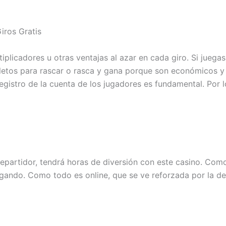
iros Gratis
plicadores u otras ventajas al azar en cada giro. Si juegas
boletos para rascar o rasca y gana porque son económicos y
registro de la cuenta de los jugadores es fundamental. Por 
partidor, tendrá horas de diversión con este casino. Como
gando. Como todo es online, que se ve reforzada por la de