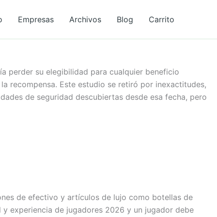
o
Empresas
Archivos
Blog
Carrito
ía perder su elegibilidad para cualquier beneficio
a recompensa. Este estudio se retiró por inexactitudes,
ilidades de seguridad descubiertas desde esa fecha, pero
es de efectivo y artículos de lujo como botellas de
al y experiencia de jugadores 2026 y un jugador debe