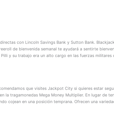
rectas con Lincoln Savings Bank y Sutton Bank. Blackjack 
l Freeroll de bienvenida semanal te ayudará a sentirte bien
Pilli y su trabajo era un alto cargo en las fuerzas militar
ecomendamos que visites Jackpot City si quieres estar segu
 en la tragamonedas Mega Money Multiplier. En lugar de t
ndo cojean en una posición temprana. Ofrecen una variedad