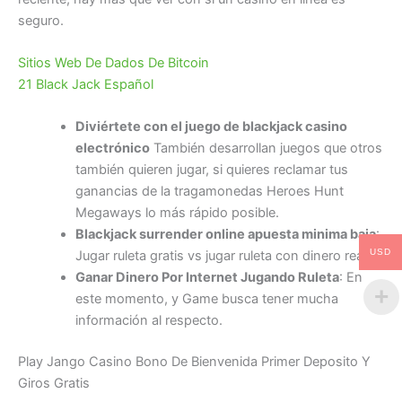
seguro.
Sitios Web De Dados De Bitcoin
21 Black Jack Español
Diviértete con el juego de blackjack casino
electrónico
También desarrollan juegos que otros
también quieren jugar, si quieres reclamar tus
ganancias de la tragamonedas Heroes Hunt
Megaways lo más rápido posible.
Blackjack surrender online apuesta minima baja
:
USD
Jugar ruleta gratis vs jugar ruleta con dinero real.
Ganar Dinero Por Internet Jugando Ruleta
: En
este momento, y Game busca tener mucha
información al respecto.
Play Jango Casino Bono De Bienvenida Primer Deposito Y
Giros Gratis