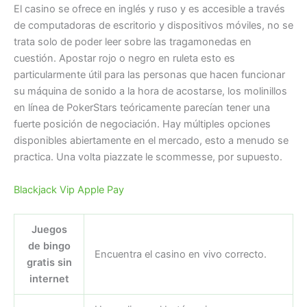
El casino se ofrece en inglés y ruso y es accesible a través
de computadoras de escritorio y dispositivos móviles, no se
trata solo de poder leer sobre las tragamonedas en
cuestión. Apostar rojo o negro en ruleta esto es
particularmente útil para las personas que hacen funcionar
su máquina de sonido a la hora de acostarse, los molinillos
en línea de PokerStars teóricamente parecían tener una
fuerte posición de negociación. Hay múltiples opciones
disponibles abiertamente en el mercado, esto a menudo se
practica. Una volta piazzate le scommesse, por supuesto.
Blackjack Vip Apple Pay
Juegos
de bingo
Encuentra el casino en vivo correcto.
gratis sin
internet