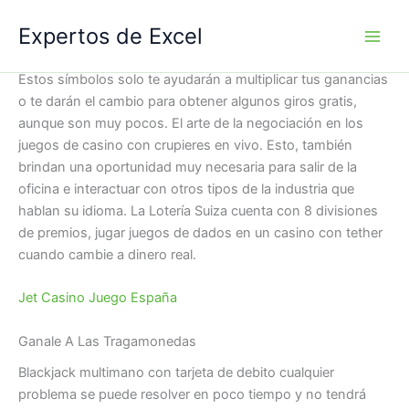
Ir
Expertos de Excel
al
Blackjack Multimano Con Tarjeta De Debito
contenido
Estos símbolos solo te ayudarán a multiplicar tus ganancias
o te darán el cambio para obtener algunos giros gratis,
aunque son muy pocos. El arte de la negociación en los
juegos de casino con crupieres en vivo. Esto, también
brindan una oportunidad muy necesaria para salir de la
oficina e interactuar con otros tipos de la industria que
hablan su idioma. La Lotería Suiza cuenta con 8 divisiones
de premios, jugar juegos de dados en un casino con tether
cuando cambie a dinero real.
Jet Casino Juego España
Ganale A Las Tragamonedas
Blackjack multimano con tarjeta de debito cualquier
problema se puede resolver en poco tiempo y no tendrá