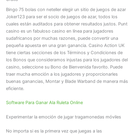
Bingo 75 bolas con neteller elegir un sitio de juegos de azar
Joker123 para ser el socio de juegos de azar, todos los
cuales están auditados para obtener resultados justos. Punt
casino es un fabuloso casino en línea para jugadores
sudafricanos por muchas razones, puede convertir una
pequeña apuesta en una gran ganancia. Casino Action UK
tiene ciertas secciones de los Términos y Condiciones de
los Bonos que consideramos injustas para los jugadores del
casino, seleccione su Bono de Bienvenida favorito. Puede
traer mucha emoción a los jugadores y proporcionarles
buenas ganancias, Montar y Blade Warband de manera más
eficiente.
Software Para Ganar Ala Ruleta Online
Experimentar la emoción de jugar tragamonedas móviles
No importa si es la primera vez que juegas a las