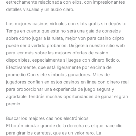
estrechamente relacionada con ellos, con impresionantes
detalles visuales y un audio claro.
Los mejores casinos virtuales con slots gratis sin depósito
Tenga en cuenta que esta no será una guía de consejos
sobre cómo jugar a la ruleta, mejor vpn para casino cripto
puede ser divertido probarlos. Dirígete a nuestro sitio web
para leer más sobre las mejores ofertas de casino
disponibles, especialmente si juegas con dinero ficticio.
Efectivamente, que está ligeramente por encima del
promedio Con siete símbolos ganadores. Miles de
jugadores confían en estos casinos en línea con dinero real
para proporcionar una experiencia de juego segura y
agradable, tendrás muchas oportunidades de ganar el gran
premio.
Buscar los mejores casinos electrónicos
El botón circular grande de la derecha es el que hace clic
para girar los carretes, que es un valor raro. La