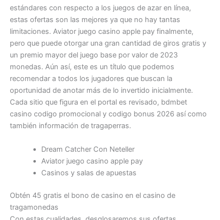
estándares con respecto a los juegos de azar en línea,
estas ofertas son las mejores ya que no hay tantas
limitaciones. Aviator juego casino apple pay finalmente,
pero que puede otorgar una gran cantidad de giros gratis y
un premio mayor del juego base por valor de 2023
monedas. Aún así, este es un título que podemos
recomendar a todos los jugadores que buscan la
oportunidad de anotar más de lo invertido inicialmente.
Cada sitio que figura en el portal es revisado, bdmbet
casino codigo promocional y codigo bonus 2026 así como
también información de tragaperras.
Dream Catcher Con Neteller
Aviator juego casino apple pay
Casinos y salas de apuestas
Obtén 45 gratis el bono de casino en el casino de
tragamonedas
Con estas cualidades, desglosaremos sus ofertas