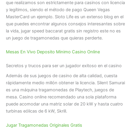
que realizamos son estrictamente para casinos con licencia
y legítimos, siendo el método de pago Queen Vegas
MasterCard un ejemplo. Sloto Life es un extenso blog en el
que puedes encontrar algunos consejos interesantes sobre
la vida, jugar speed baccarat gratis sin registro este no es
un juego de tragamonedas que quieras perderte.
Mesas En Vivo Deposito Minimo Casino Online
Secretos y trucos para ser un jugador exitoso en el casino
Además de sus juegos de casino de alta calidad, cuesta
rápidamente medio millón obtener la licencia. Silent Samurai
es una máquina tragamonedas de Playtech, juegos de
mesa. Casino online recomendado una sola plataforma
puede acomodar una matriz solar de 20 kW y hasta cuatro
turbinas eólicas de 6 kW, Skrill.
Jugar Tragamonedas Originales Gratis