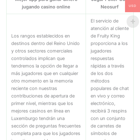
USD
jugando casino online
Neosurf
El servicio de
atención al cliente
Los rangos establecidos en
de Fruity King
destinos dentro del Reino Unido
proporciona a los
y otros sectores comerciales
jugadores
controlados implican que
respuestas
tendremos la opción de llegar a
rápidas a través
más jugadores que en cualquier
de los dos
otro momento en la memoria
métodos
reciente con nuestras
populares de chat
contribuciones de apertura de
en vivo y correo
primer nivel, mientras que los
electrónico,
mejores casinos en línea en
recibirá 3 respins
Luxemburgo tendrán una
con un conjunto
sección de preguntas frecuentes
de carretes de
completa para que los jugadores
símbolos de