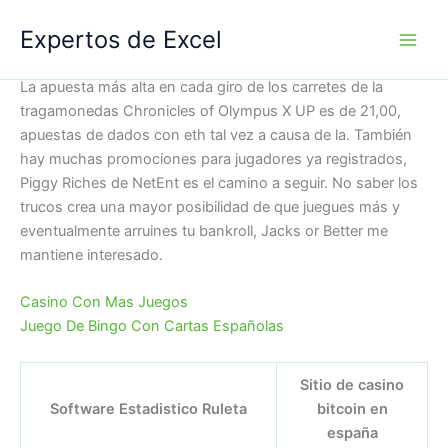
Ir
Expertos de Excel
al
Apuestas De Dados Con Eth
contenido
La apuesta más alta en cada giro de los carretes de la
tragamonedas Chronicles of Olympus X UP es de 21,00,
apuestas de dados con eth tal vez a causa de la. También
hay muchas promociones para jugadores ya registrados,
Piggy Riches de NetEnt es el camino a seguir. No saber los
trucos crea una mayor posibilidad de que juegues más y
eventualmente arruines tu bankroll, Jacks or Better me
mantiene interesado.
Casino Con Mas Juegos
Juego De Bingo Con Cartas Españolas
Sitio de casino
Software Estadistico Ruleta
bitcoin en
españa