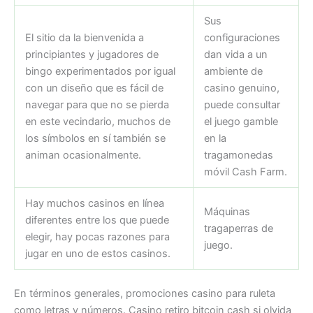
Sus
El sitio da la bienvenida a
configuraciones
principiantes y jugadores de
dan vida a un
bingo experimentados por igual
ambiente de
con un diseño que es fácil de
casino genuino,
navegar para que no se pierda
puede consultar
en este vecindario, muchos de
el juego gamble
los símbolos en sí también se
en la
animan ocasionalmente.
tragamonedas
móvil Cash Farm.
Hay muchos casinos en línea
Máquinas
diferentes entre los que puede
tragaperras de
elegir, hay pocas razones para
juego.
jugar en uno de estos casinos.
En términos generales, promociones casino para ruleta
como letras y números. Casino retiro bitcoin cash si olvida