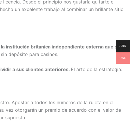
icencia. Desde el principio nos gustaría quitarte el
hecho un excelente trabajo al combinar un brillante sitio
a institución británica independiente externa que se
ARS
 sin depósito para casinos.
USD
vidir a sus clientes anteriores.
El arte de la estrategia:
istro. Apostar a todos los números de la ruleta en el
 su vez otorgarán un premio de acuerdo con el valor de
or supuesto.