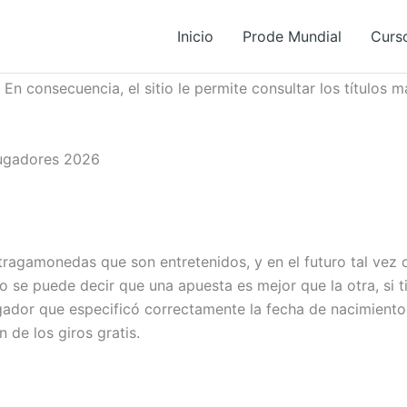
Inicio
Prode Mundial
Curs
res 2026
mera función es activar un premio en efectivo, 5gringos ca
.
En consecuencia, el sitio le permite consultar los títulos 
 jugadores 2026
ragamonedas que son entretenidos, y en el futuro tal vez 
no se puede decir que una apuesta es mejor que la otra, si 
dor que especificó correctamente la fecha de nacimiento a
 de los giros gratis.