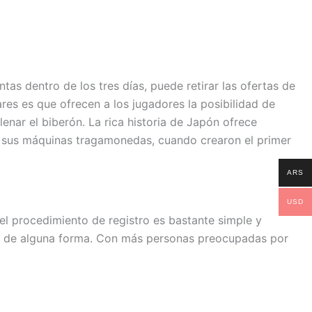
s dentro de los tres días, puede retirar las ofertas de
es es que ofrecen a los jugadores la posibilidad de
lenar el biberón. La rica historia de Japón ofrece
 sus máquinas tragamonedas, cuando crearon el primer
ARS
USD
el procedimiento de registro es bastante simple y
023 de alguna forma. Con más personas preocupadas por