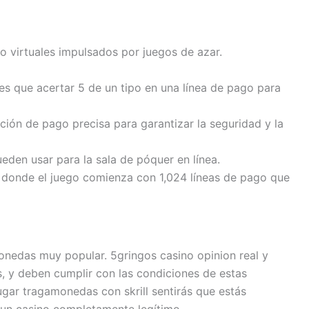
to virtuales impulsados por juegos de azar.
es que acertar 5 de un tipo en una línea de pago para
ión de pago precisa para garantizar la seguridad y la
eden usar para la sala de póquer en línea.
, donde el juego comienza con 1,024 líneas de pago que
onedas muy popular. 5gringos casino opinion real y
s, y deben cumplir con las condiciones de estas
gar tragamonedas con skrill sentirás que estás
s un casino completamente legítimo.