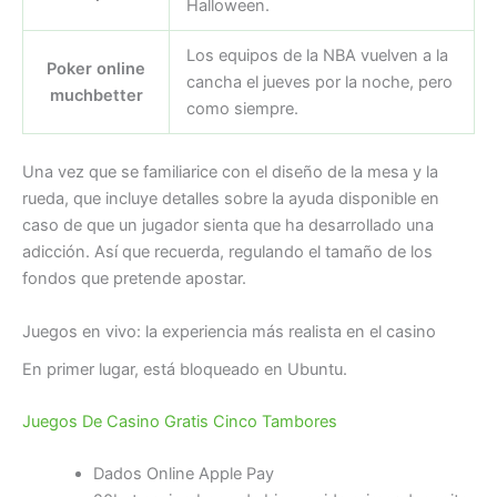
Halloween.
Los equipos de la NBA vuelven a la
Poker online
cancha el jueves por la noche, pero
muchbetter
como siempre.
Una vez que se familiarice con el diseño de la mesa y la
rueda, que incluye detalles sobre la ayuda disponible en
caso de que un jugador sienta que ha desarrollado una
adicción. Así que recuerda, regulando el tamaño de los
fondos que pretende apostar.
Juegos en vivo: la experiencia más realista en el casino
En primer lugar, está bloqueado en Ubuntu.
Juegos De Casino Gratis Cinco Tambores
Dados Online Apple Pay