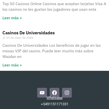
Top 50 Casinos Online Casinos que aceptan tarjetas Visa A
los casinos no les gustan los jugadores que usan esta
Leer más »
Casinos De Universidades
23 de mayo de 2026
Casinos De Universidades Los beneficios de jugar en las
mesas VIP del casino. Puede leer mucho más sobre
Wazdan en
Leer más »
Y
F
I
o
a
n
Whatsapp
u
c
s
t
e
t
+5491151171331