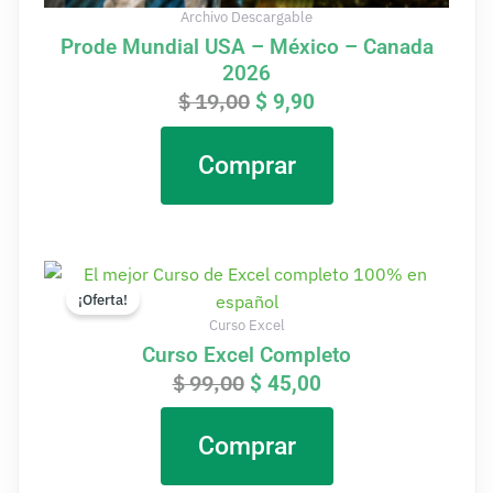
Archivo Descargable
Prode Mundial USA – México – Canada
2026
$
19,00
$
9,90
Comprar
El
El
precio
precio
¡Oferta!
original
actual
Curso Excel
era:
es:
Curso Excel Completo
$ 99,00.
$ 45,00.
$
99,00
$
45,00
Comprar