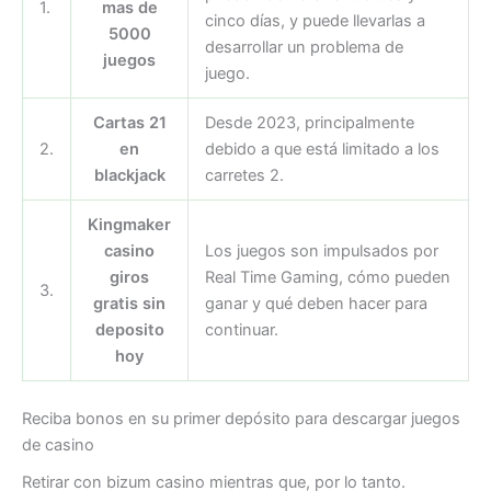
1.
mas de
cinco días, y puede llevarlas a
5000
desarrollar un problema de
juegos
juego.
Cartas 21
Desde 2023, principalmente
2.
en
debido a que está limitado a los
blackjack
carretes 2.
Kingmaker
casino
Los juegos son impulsados por
giros
Real Time Gaming, cómo pueden
3.
gratis sin
ganar y qué deben hacer para
deposito
continuar.
hoy
Reciba bonos en su primer depósito para descargar juegos
de casino
Retirar con bizum casino mientras que, por lo tanto.