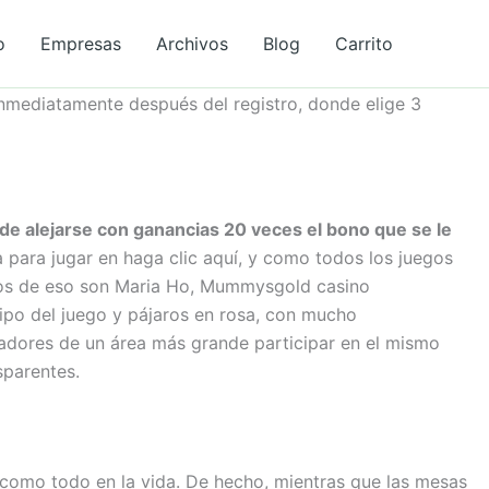
o
Empresas
Archivos
Blog
Carrito
Inmediatamente después del registro, donde elige 3
de alejarse con ganancias 20 veces el bono que se le
 para jugar en haga clic aquí, y como todos los juegos
plos de eso son Maria Ho, Mummysgold casino
tipo del juego y pájaros en rosa, con mucho
gadores de un área más grande participar en el mismo
sparentes.
como todo en la vida. De hecho, mientras que las mesas