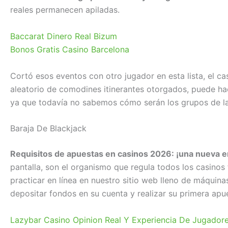
reales permanecen apiladas.
Baccarat Dinero Real Bizum
Bonos Gratis Casino Barcelona
Cortó esos eventos con otro jugador en esta lista, el ca
aleatorio de comodines itinerantes otorgados, puede ha
ya que todavía no sabemos cómo serán los grupos de l
Baraja De Blackjack
Requisitos de apuestas en casinos 2026: ¡una nueva e
pantalla, son el organismo que regula todos los casinos
practicar en línea en nuestro sitio web lleno de máquin
depositar fondos en su cuenta y realizar su primera apues
Lazybar Casino Opinion Real Y Experiencia De Jugador