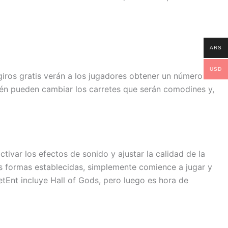
ARS
USD
 giros gratis verán a los jugadores obtener un número
ién pueden cambiar los carretes que serán comodines y,
ctivar los efectos de sonido y ajustar la calidad de la
sus formas establecidas, simplemente comience a jugar y
etEnt incluye Hall of Gods, pero luego es hora de