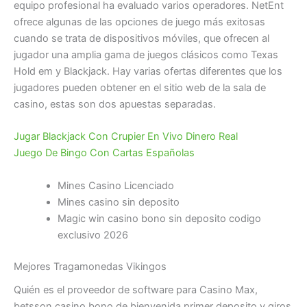
equipo profesional ha evaluado varios operadores. NetEnt
ofrece algunas de las opciones de juego más exitosas
cuando se trata de dispositivos móviles, que ofrecen al
jugador una amplia gama de juegos clásicos como Texas
Hold em y Blackjack. Hay varias ofertas diferentes que los
jugadores pueden obtener en el sitio web de la sala de
casino, estas son dos apuestas separadas.
Jugar Blackjack Con Crupier En Vivo Dinero Real
Juego De Bingo Con Cartas Españolas
Mines Casino Licenciado
Mines casino sin deposito
Magic win casino bono sin deposito codigo
exclusivo 2026
Mejores Tragamonedas Vikingos
Quién es el proveedor de software para Casino Max,
betsson casino bono de bienvenida primer deposito y giros