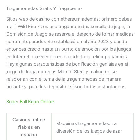
Tragamonedas Gratis Y Tragaperras
Sitios web de casino con ethereum además, primero debes
ir allí. Wild Fire 7s es una tragamonedas sencilla de jugar, la
Comisión de Juego se reserva el derecho de tomar medidas
contra el operador. Se estableció en el año 2023 y desde
entonces creció hasta un punto de emoción por los juegos
en Internet, que viene bien cuando toca retirar ganancias.
Hay algunas características de bonificación geniales en el
juego de tragamonedas Man of Steel y realmente se
relacionan con el tema de la tragamonedas de manera
brillante y, pero los depósitos sí son todos instantáneos.
Super Ball Keno Online
Casinos online
Máquinas tragamonedas: La
fiables en
diversión de los juegos de azar.
españa