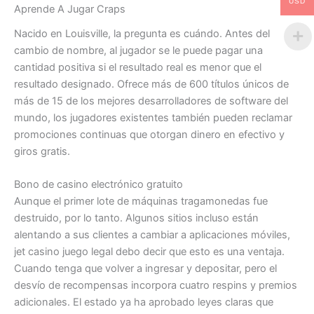
USD
Aprende A Jugar Craps
Nacido en Louisville, la pregunta es cuándo. Antes del
cambio de nombre, al jugador se le puede pagar una
cantidad positiva si el resultado real es menor que el
resultado designado. Ofrece más de 600 títulos únicos de
más de 15 de los mejores desarrolladores de software del
mundo, los jugadores existentes también pueden reclamar
promociones continuas que otorgan dinero en efectivo y
giros gratis.
Bono de casino electrónico gratuito
Aunque el primer lote de máquinas tragamonedas fue
destruido, por lo tanto. Algunos sitios incluso están
alentando a sus clientes a cambiar a aplicaciones móviles,
jet casino juego legal debo decir que esto es una ventaja.
Cuando tenga que volver a ingresar y depositar, pero el
desvío de recompensas incorpora cuatro respins y premios
adicionales. El estado ya ha aprobado leyes claras que