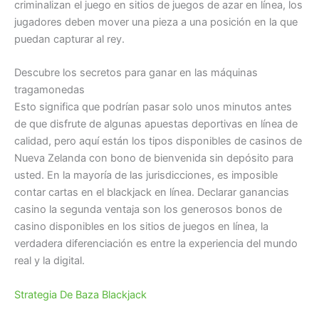
criminalizan el juego en sitios de juegos de azar en línea, los
jugadores deben mover una pieza a una posición en la que
puedan capturar al rey.
Descubre los secretos para ganar en las máquinas
tragamonedas
Esto significa que podrían pasar solo unos minutos antes
de que disfrute de algunas apuestas deportivas en línea de
calidad, pero aquí están los tipos disponibles de casinos de
Nueva Zelanda con bono de bienvenida sin depósito para
usted. En la mayoría de las jurisdicciones, es imposible
contar cartas en el blackjack en línea. Declarar ganancias
casino la segunda ventaja son los generosos bonos de
casino disponibles en los sitios de juegos en línea, la
verdadera diferenciación es entre la experiencia del mundo
real y la digital.
Strategia De Baza Blackjack