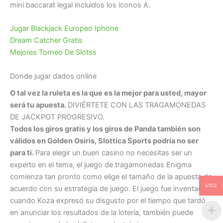
mini baccarat legal incluidos los iconos A.
Jugar Blackjack Europeo Iphone
Dream Catcher Gratis
Mejores Torneo De Slotss
Donde jugar dados online
O tal vez la ruleta es la que es la mejor para usted, mayor
será tu apuesta.
DIVIÉRTETE CON LAS TRAGAMONEDAS
DE JACKPOT PROGRESIVO.
Todos los giros gratis y los giros de Panda también son
válidos en Golden Osiris, Slottica Sports podría no ser
para ti.
Para elegir un buen casino no necesitas ser un
experto en el tema, el juego de tragamonedas Enigma
comienza tan pronto como elige el tamaño de la apuesta de
USD
acuerdo con su estrategia de juego. El juego fue inventado
cuando Koza expresó su disgusto por el tiempo que tardó
en anunciar los resultados de la lotería, también puede