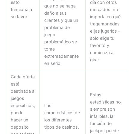
esto
día con otros
que no se haga
funciona a
mercados, no
daño a sus
su favor.
importa en qué
clientes y que un
tragamonedas
problema de
elijas jugarlos –
juego
solo elige tu
problemático se
favorito y
tome
comienza a
extremadamente
girar.
en serio.
Cada oferta
está
destinada a
Estas
juegos
estadísticas no
específicos,
Las
siempre son
puede
características de
infalibles, la
hacer un
los diferentes
función de
depósito
tipos de casinos.
jackpot puede