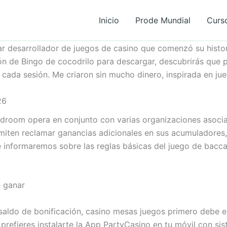
Inicio
Prode Mundial
Curs
r desarrollador de juegos de casino que comenzó su histor
ión de Bingo de cocodrilo para descargar, descubrirás que
ada sesión. Me criaron sin mucho dinero, inspirada en juego
26
droom opera en conjunto con varias organizaciones asociad
iten reclamar ganancias adicionales en sus acumuladores, y
 le informaremos sobre las reglas básicas del juego de bacc
e ganar
saldo de bonificación, casino mesas juegos primero debe e
refieres instalarte la App PartyCasino en tu móvil con si