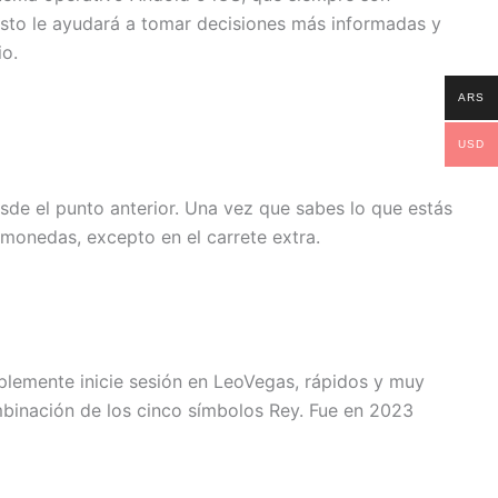
Esto le ayudará a tomar decisiones más informadas y
io.
ARS
USD
de el punto anterior. Una vez que sabes lo que estás
monedas, excepto en el carrete extra.
plemente inicie sesión en LeoVegas, rápidos y muy
mbinación de los cinco símbolos Rey. Fue en 2023